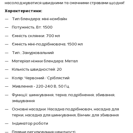
насолоджуватися швидкими та смачними стравами щодня!
Характеристики:
Тип блендера: міні-комбайн
Потужність, Вт: 1500
Ємність склянки: 700 мл
Ємність міні-подрібнювача; 1500 мл
Тип ; Занурювальний
Матеріал ніжки блендера: Метал
Кількість швидкостей: 20
Колір: Червоний / Сріблястий
Живлення - 220-240 В, 50 Гц
Функції: шинкування; терка; подрібнення; збивання;
змішування
Основні насадки: Насадка подрібнювач, насадка для
терки, насадка для шинкування, Вінчик для збивання
Індикатор роботи
Плавне регулювання швидкості