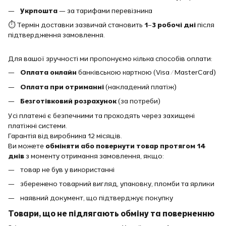
Укрпошта
— за тарифами перевізника
⏱ Термін доставки зазвичай становить
1–3 робочі дні
після
підтвердження замовлення.
Для вашої зручності ми пропонуємо кілька способів оплати:
Оплата онлайн
банківською карткою (Visa / MasterCard)
Оплата при отриманні
(накладений платіж)
Безготівковий розрахунок
(за потреби)
Усі платежі є безпечними та проходять через захищені
платіжні системи.
Гарантія від виробника 12 місяців.
Ви можете
обміняти або повернути товар протягом 14
днів
з моменту отримання замовлення, якщо:
товар не був у використанні
збережено товарний вигляд, упаковку, пломби та ярлики
наявний документ, що підтверджує покупку
Товари, що не підлягають обміну та поверненню