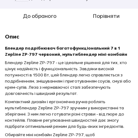
До обраного
Порівняти
Опис
Блендер подрібнювач багатофункціональний 7 в 1
Zepline ZP-797 червоний, мультиблендер міні-комбайн
Блендер Zepline ZP-797 - це ідеальне рішення для тих, хто
цінує надійність і функціональність. Завдяки високій
потужності в 1500 Вт, цей блендер легко справляється з
подрібненням, змішуванням і приготуванням соусів, смузі або
крем-супів. Леза з нержавіючої сталі забезпечують
довговічність і швидкий результат.
Компактний дизайн і ергономічна ручка роблять
мультиблендер Zepline ZP-797 зручним у використанні та
зберіганні. З ним легко готувати різні страви - від пюре до
коктейлів. Плавне регулювання швидкостей дає змогу
підібрати оптимальний режим для будь-яких інгредієнтів.
Обирайте міні комбайн Zepline ZP-797, щоб