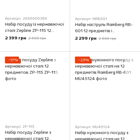
Артикул: 2666600386
Артикул: NRB601
Набір посуду із нержавіючої
Набір каструль Rainberg RB-
сталі Zepline ZP-115 12
601 12 предметів і
предметів чорний
сковорода з нержавіючої
2 399 грн
2 299 грн
2 600 грн
2 600 грн
сталі
−17%
−23%
Артикул: ZP-115
Артикул: MU45124
Набір посуду Zepline з
Набір кухонного посуду з
нержавіючої сталі 12
нержавіючої сталі на 12