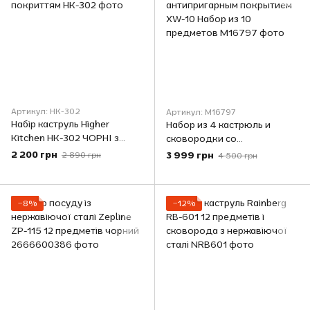
Артикул: HK-302
Артикул: M16797
Набір каструль Higher
Набор из 4 кастрюль и
Kitchen HK-302 ЧОРНІ з
сковородки со
гранітним антипригарним
стеклянными крышками и
2 200 грн
3 999 грн
2 890 грн
4 500 грн
покриттям
антипригарным покрытием
XW-10 Набор из 10
предметов
−8%
−12%