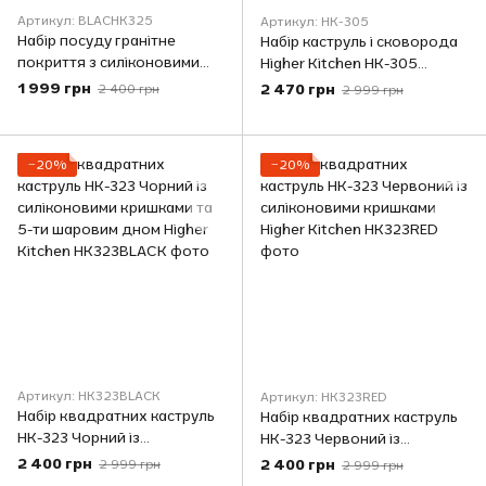
Артикул: BLACНК325
Артикул: HK-305
Набір посуду гранітне
Набір каструль і сковорода
покриття з силіконовими
Higher Kitchen HK-305
кришками (8 предметів)
ЧЕРВОНИЙ, Набір посуду з
1 999 грн
2 470 грн
2 400 грн
2 999 грн
Higher kitchen НК 325
гранітним антипригарним
Чорний
покриттям
−20%
−20%
Артикул: HK323BLACK
Артикул: HK323RED
Набір квадратних каструль
Набір квадратних каструль
HK-323 Чорний із
HK-323 Червоний із
силіконовими кришками та
силіконовими кришками
2 400 грн
2 400 грн
2 999 грн
2 999 грн
5-ти шаровим дном Higher
Higher Kitchen