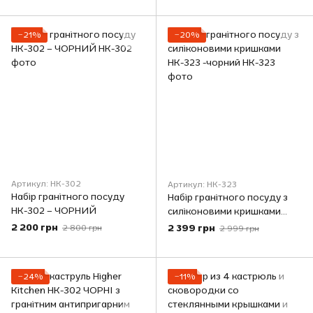
Kitchen
−21%
−20%
Артикул: НК-302
Артикул: НК-323
Набір гранітного посуду
Набір гранітного посуду з
НК-302 – ЧОРНИЙ
силіконовими кришками
НК-323 -чорний
2 200 грн
2 399 грн
2 800 грн
2 999 грн
−24%
−11%