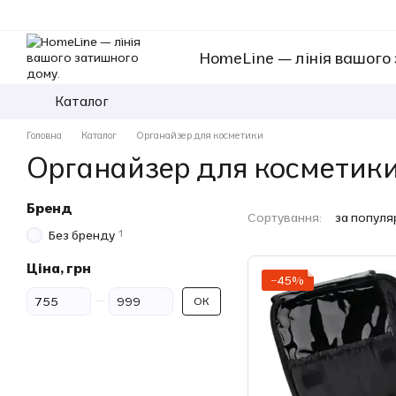
Перейти к основному контенту
HomeLine — лінія вашого
Каталог
Головна
Каталог
Органайзер для косметики
Органайзер для косметик
Бренд
Сортування:
за популя
1
Без бренду
Ціна, грн
−45%
Від Ціна, грн
До Ціна, грн
ОК