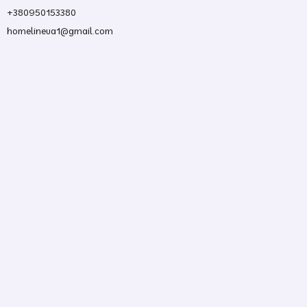
+380950153380
homelineua1@gmail.com