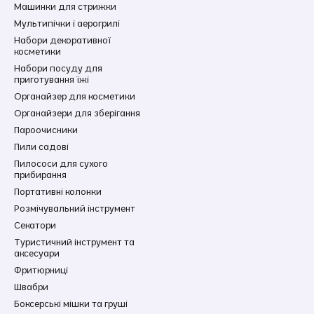
Машинки для стрижки
Мультипічки і аерогрилі
Набори декоративної
косметики
Набори посуду для
приготування їжі
Органайзер для косметики
Органайзери для зберігання
Пароочисники
Пили садові
Пилососи для сухого
прибирання
Портативні колонки
Розмічувальний інструмент
Секатори
Туристичний інструмент та
аксесуари
Фритюрниці
Швабри
Боксерські мішки та груші