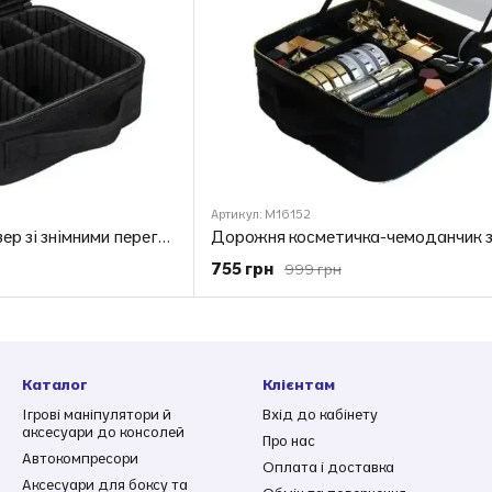
Артикул: M16152
Косметичка органайзер зі знімними перегородками дорожній портативний б'юті кейс із ручкою MA-454
755 грн
999 грн
Каталог
Клієнтам
Ігрові маніпулятори й
Вхід до кабінету
аксесуари до консолей
Про нас
Автокомпресори
Оплата і доставка
Аксесуари для боксу та