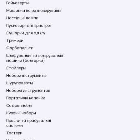
Гайковерти
Машинки на радіокеруванні
Настільні лампи
Пускозарядні пристрої
Сушарки для одягу
Тримери
Фарбопульти
Шліфувальні та полірувальні
машини (болгарки)
Стайлеры
Набори інструментів
Шуруповерты
Наборы инструментов
Портативні колонки
Садові меблі
Кухонні набори
Праски та прасувальні
системи
Тостери