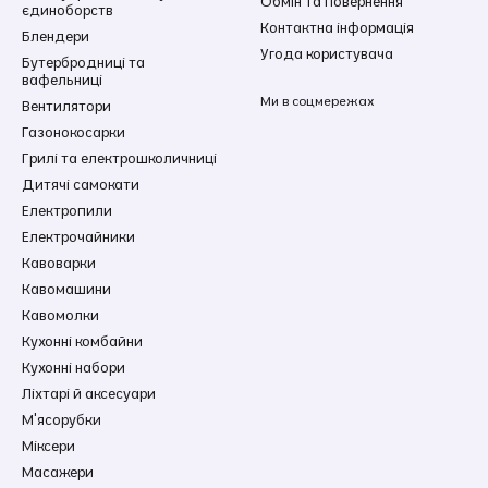
Обмін та повернення
єдиноборств
Контактна інформація
Блендери
Угода користувача
Бутербродниці та
вафельниці
Ми в соцмережах
Вентилятори
Газонокосарки
Грилі та електрошколичниці
Дитячі самокати
Електропили
Електрочайники
Кавоварки
Кавомашини
Кавомолки
Кухонні комбайни
Кухонні набори
Ліхтарі й аксесуари
М'ясорубки
Міксери
Масажери