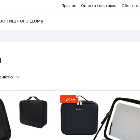
Про нас
Оплата і доставка
Обмін та
 затишного дому.
и
рністю
−24%