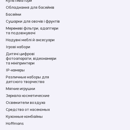
Культиватори
Обладнання для басейнів
Басейни
Сушарки для овочів і фруктів
Мережеві фільтри, адаптери
та подовжувачі
Надувні меблі й аксесуари
Ігрові набори
Дитячі цифрові
фотоапарати, відеокамери
та мініпринтери
IP-камеры
Различные наборы для
детского творчества
Мягкие игрушки
Зеркала косметические
Освежители воздуха
Средства от насекомых
Кухонные комбайны
Hoffmans