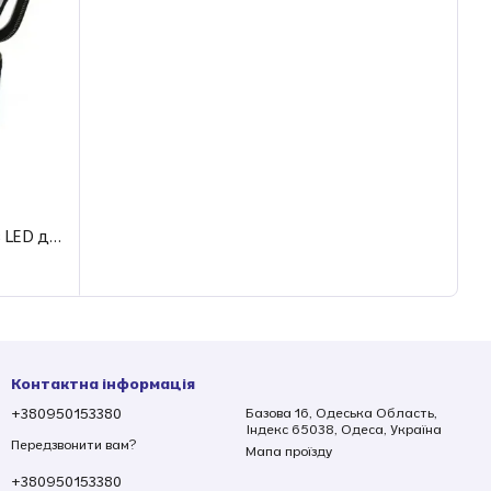
Дорожня косметичка-чемоданчик з LED дзеркалом для макіяжу з підсвічуванням та регульованими відділеннями
Контактна інформація
+380950153380
Базова 16, Одеська Область,
Індекс 65038, Одеса, Україна
Передзвонити вам?
Мапа проїзду
+380950153380