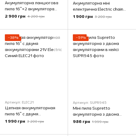
Акумуляторна ланцюгова
Акумуляторна міні
пила 16''+2 акумулятора
електрична Electric chain
68В + кейс, Electric Saw /
saw 8 дюймів + 2
2 900 грн
1 900 грн
4 200 грн
3 200 грн
Електропила
акумулятори 48V Міні-пила
садова
−38%
−51%
Артикул: ELEC21
Артикул: SUPR945
Цепная аккумуляторная
Міні пила Supretto
пила 16″ с двумя
акумуляторна з двома
аккумуляторами 21V Electric
акумуляторами в кейсі
1 990 грн
986 грн
3 200 грн
1 999 грн
Синий