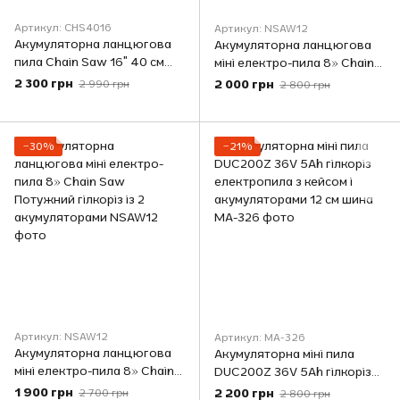
Артикул: CHS4016
Артикул: NSAW12
Акумуляторна ланцюгова
Акумуляторна ланцюгова
пила Chain Saw 16″ 40 см
міні електро-пила 8» Chain
2500 Вт в кейсі з 2
Saw Потужний гілкоріз із 2
2 300 грн
2 000 грн
2 990 грн
2 800 грн
акумуляторами 68V для
акумуляторами
саду та будівництва
−30%
−21%
Артикул: NSAW12
Артикул: MA-326
Акумуляторна ланцюгова
Акумуляторна міні пила
міні електро-пила 8» Chain
DUC200Z 36V 5Ah гілкоріз
Saw Потужний гілкоріз із 2
електропила з кейсом і
1 900 грн
2 200 грн
2 700 грн
2 800 грн