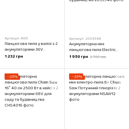
Артикул: M36
Артикул: 2053948
Ланцюгова пила у валізі з 2
Акумуляторна міні
акумуляторами 36V
ланцюгова пила Electric
(автоматична подача
Chain Saw 8″ 48В в кейсі з 2
1 232 грн
1 950 грн
2 700 грн
масла)
акумуляторами для саду та
будівництва
−23%
−29%