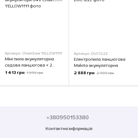
Артикул: ChainSaw YELLOW1111
Артикул: DUC122Z
Міні пила акумуляторна
Електропила ланцюгова
садова ланцюгова + 2
Makita акумуляторна
акумулятори 64V
1 413 грн
2 888 грн
1 999 грн
2 999 грн
+380950153380
Контактна інформація