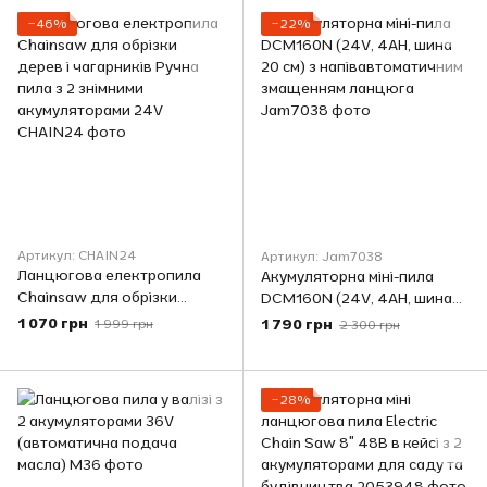
−46%
−22%
Артикул: CHAIN24
Артикул: Jam7038
Ланцюгова електропила
Акумуляторна міні-пила
Сhainsaw для обрізки
DCM160N (24V, 4AH, шина
дерев і чагарників Ручна
20 см) з напівавтоматичним
1 070 грн
1 790 грн
1 999 грн
2 300 грн
пила з 2 знімними
змащенням ланцюга
акумуляторами 24V
−28%