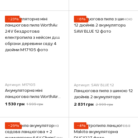
акумуляторами
акумуляторами 12 см шина
−23%
−6%
Артикул: M17105
Артикул: SAW BLUE 12
Акумуляторна міні
Ланцюгова пила з шиною 12
ланцюгова пила WorthAir
дюймів 2 акумулятора
24V бездротова
1 530 грн
2 831 грн
1 999 грн
2 999 грн
електропила з кейсом для
обрізки деревини саду 4
дюйми
−29%
−4%