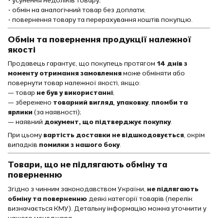
• обмін на аналогічний товар без доплати;
• повернення товару та перерахування коштів покупцю.
Обмін та повернення продукції належної
якості
Продавець гарантує, що покупець протягом
14 днів з
моменту отримання замовлення
може обміняти або
повернути товар належної якості, якщо:
— товар
не був у використанні
;
— збережено
товарний вигляд
,
упаковку
,
пломби та
ярлики
(за наявності);
— наявний
документ, що підтверджує покупку
.
При цьому
вартість доставки не відшкодовується
, окрім
випадків
помилки з нашого боку
.
Товари, що не підлягають обміну та
поверненню
Згідно з чинним законодавством України,
не підлягають
обміну та поверненню
деякі категорії товарів (перелік
визначається КМУ). Детальну інформацію можна уточнити у
нашого менеджера.