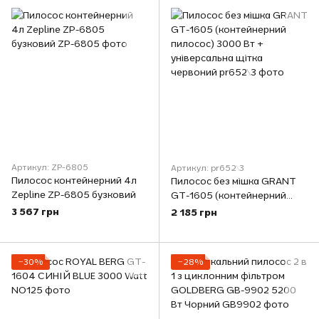
Артикул: ZP-6805
Артикул: pr652\3
Пилосос контейнерний 4л
Пилосос без мішка GRANT
Zepline ZP-6805 бузковий
GT-1605 (контейнерний
пилосос) 3000 Вт +
3 567 грн
2 185 грн
універсальна щітка
червоний
−30%
−28%