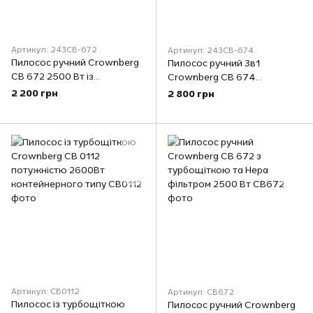
Артикул: 243СВ-672
Артикул: 243CB-674
Пилосос ручний Crownberg
Пилосос ручний 3в1
СВ 672 2500 Вт із
Crownberg CB 674
турбощіткою та Hepa
акумуляторний
2 200 грн
2 800 грн
фільтром (CB-672)
циклононого типу
потужністю 2500Вт з
підсвічуванням щітки
Артикул: CB0112
Артикул: СВ672
Пилосос із турбощіткою
Пилосос ручний Crownberg