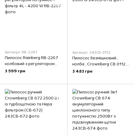
Артикул: RB-2267
Артикул: 243СВ-0112
Пилосос Rainberg RB-2267
Пилосос безмішковий ,
колбовий з регулятором
колба , Crownberg СВ 0112 ,
потужності фільтр 4L - 4200
2600 W
3 599 грн
3 483 грн
W