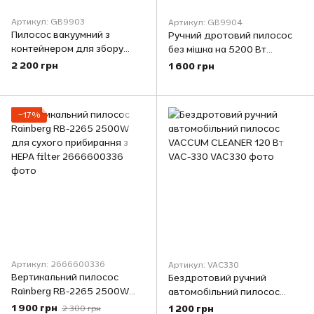
Артикул: GB9903
Артикул: GB9904
Пилосос вакуумний з
Ручний дротовий пилосос
контейнером для збору
без мішка на 5200 Вт
пилу на 3 л GOLDBERG GB-
GOLDBERG GB-9904
2 200 грн
1 600 грн
9903 Потужний пилосос
Вакуумний вертикальний
циклонного типу 6200W
пилосос
−17%
Артикул: 2666600336
Артикул: VAC330
Вертикальний пилосос
Бездротовий ручний
Rainberg RB-2265 2500W
автомобільний пилосос
для сухого прибирання з
VACCUM CLEANER 120 Вт
1 900 грн
1 200 грн
2 300 грн