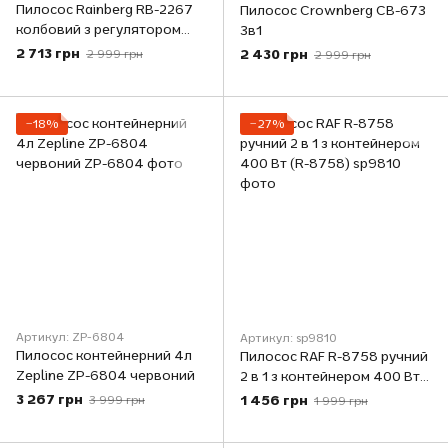
Пилосос Rainberg RB-2267
Пилосос Crownberg CB-673
колбовий з регулятором
3в1
потужності фільтр 4L - 4200
2 713 грн
2 430 грн
2 999 грн
2 999 грн
W
−18%
−27%
Артикул: ZP-6804
Артикул: sp9810
Пилосос контейнерний 4л
Пилосос RAF R-8758 ручний
Zepline ZP-6804 червоний
2 в 1 з контейнером 400 Вт
(R-8758)
3 267 грн
1 456 грн
3 999 грн
1 999 грн