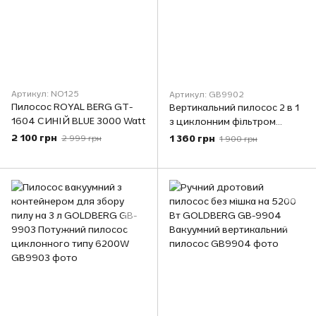
Артикул: NO125
Артикул: GB9902
Пилосос ROYAL BERG GT-
Вертикальний пилосос 2 в 1
1604 СИНІЙ BLUE 3000 Watt
з циклонним фільтром
GOLDBERG GB-9902 5200
2 100 грн
1 360 грн
2 999 грн
1 900 грн
Вт Чорний