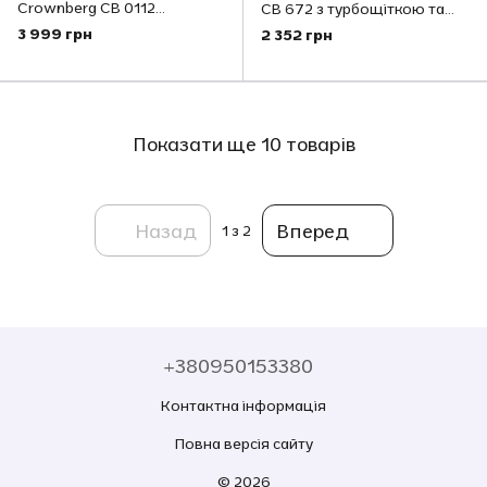
Crownberg CB 0112
СВ 672 з турбощіткою та
потужністю 2600Вт
Hepa фільтром 2500 Вт
3 999 грн
2 352 грн
контейнерного типу
Показати ще 10 товарів
Назад
Вперед
1
з 2
+380950153380
Контактна інформація
Повна версія сайту
© 2026