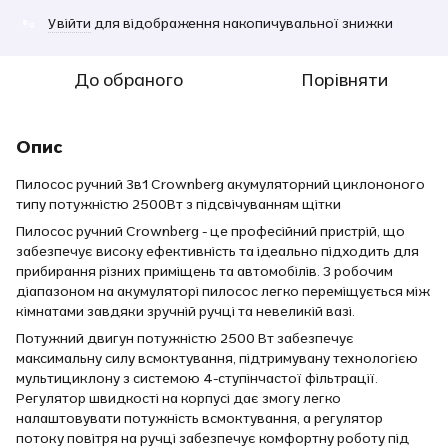
Увійти
для відображення накопичувальної знижки
%
До обраного
Порівняти
Опис
Пилосос ручний 3в1 Crownberg акумуляторний циклононого
типу потужністю 2500Вт з підсвічуванням щітки
Пилосос ручний Crownberg - це професійний пристрій, що
забезпечує високу ефективність та ідеально підходить для
прибирання різних приміщень та автомобілів. З робочим
діапазоном на акумуляторі пилосос легко переміщується між
кімнатами завдяки зручній ручці та невеликій вазі.
Потужний двигун потужністю 2500 Вт забезпечує
максимальну силу всмоктування, підтримувану технологією
мультициклону з системою 4-ступінчастої фільтрації.
Регулятор швидкості на корпусі дає змогу легко
налаштовувати потужність всмоктування, а регулятор
потоку повітря на ручці забезпечує комфортну роботу під