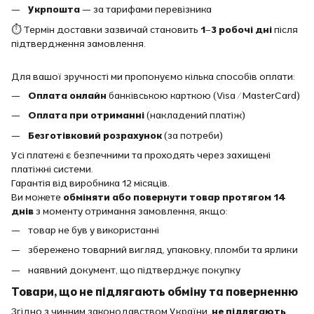
Укрпошта
— за тарифами перевізника
⏱ Термін доставки зазвичай становить
1–3 робочі дні
після
підтвердження замовлення.
Для вашої зручності ми пропонуємо кілька способів оплати:
Оплата онлайн
банківською карткою (Visa / MasterCard)
Оплата при отриманні
(накладений платіж)
Безготівковий розрахунок
(за потреби)
Усі платежі є безпечними та проходять через захищені
платіжні системи.
Гарантія від виробника 12 місяців.
Ви можете
обміняти або повернути товар протягом 14
днів
з моменту отримання замовлення, якщо:
товар не був у використанні
збережено товарний вигляд, упаковку, пломби та ярлики
наявний документ, що підтверджує покупку
Товари, що не підлягають обміну та поверненню
Згідно з чинним законодавством України,
не підлягають