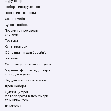
Шуруповерты
Наборы инструментов
Портативні колонки
Садові меблі
Кухонні набори
Праски та прасувальні
системи
Тостери
Культиватори
Обладнання для басейнів
Басейни
Сушарки для овочів і фруктів
Мережеві фільтри, адаптери
та подовжувачі
Надувні меблі й аксесуари
Ігрові набори
Дитячі цифрові
фотоапарати, відеокамери
та мініпринтери
IP-камеры