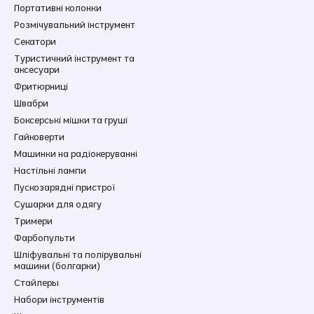
Портативні колонки
Розмічувальний інструмент
Секатори
Туристичний інструмент та
аксесуари
Фритюрниці
Швабри
Боксерські мішки та груші
Гайковерти
Машинки на радіокеруванні
Настільні лампи
Пускозарядні пристрої
Сушарки для одягу
Тримери
Фарбопульти
Шліфувальні та полірувальні
машини (болгарки)
Стайлеры
Набори інструментів