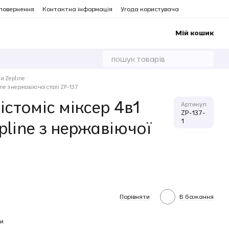
 повернення
Контактна інформація
Угода користувача
Мій кошик
и Zepline
ne з нержавіючої сталі ZP-137
стоміс міксер 4в1
Артикул
ZP-137-
1
epline з нержавіючої
Порівняти
В бажання
и