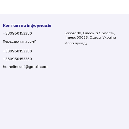
Контактна інформація
+380950153380
Базова 16, Одеська Область,
Індекс 65038, Одеса, Україна
Передзвонити вам?
Мапа проїзду
+380950153380
+380950153380
homelineua1@gmail.com