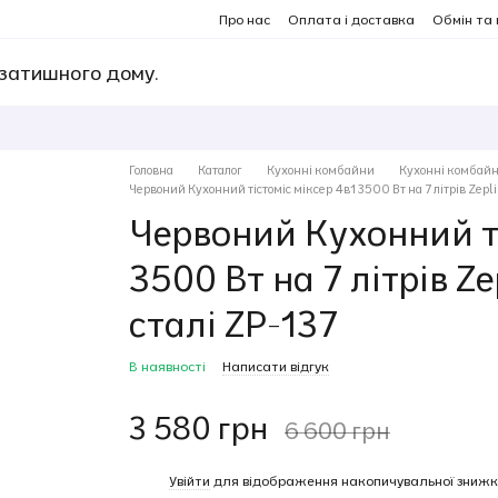
Про нас
Оплата і доставка
Обмін та
 затишного дому.
Головна
Каталог
Кухонні комбайни
Кухонні комбайн
Червоний Кухонний тістоміс міксер 4в1 3500 Вт на 7 літрів Zepli
Червоний Кухонний ті
3500 Вт на 7 літрів Z
сталі ZP-137
В наявності
Написати відгук
3 580 грн
6 600 грн
%
Увійти
для відображення накопичувальної знижк