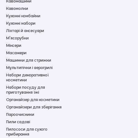
Кавомашини
Кавомолки
Кухонні комбайни
Кухонні набори
Ліхтарі й аксесуари
М'ясорубки
Міксери
Масажери
Машинки для стрижки
Мультипічки і аерогрилі
Набори декоративної
косметики
Набори посуду для
приготування їжі
Органайзер для косметики
Органайзери для зберігання
Пароочисники
Пили садові
Пилососи для сухого
прибирання