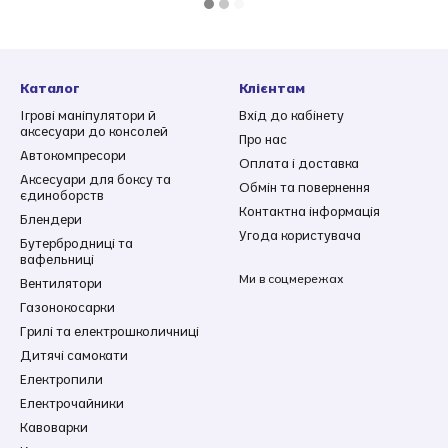
Каталог
Клієнтам
Ігрові маніпулятори й
Вхід до кабінету
аксесуари до консолей
Про нас
Автокомпресори
Оплата і доставка
Аксесуари для боксу та
Обмін та повернення
єдиноборств
Контактна інформація
Блендери
Угода користувача
Бутербродниці та
вафельниці
Ми в соцмережах
Вентилятори
Газонокосарки
Грилі та електрошколичниці
Дитячі самокати
Електропили
Електрочайники
Кавоварки