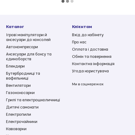
Каталог
Клієнтам
Ігрові маніпулятори й
Вхід до кабінету
аксесуари до консолей
Про нас
Автокомпресори
Оплата і доставка
Аксесуари для боксу та
Обмін та повернення
єдиноборств
Контактна інформація
Блендери
Угода користувача
Бутербродниці та
вафельниці
Ми в соцмережах
Вентилятори
Газонокосарки
Грилі та електрошколичниці
Дитячі самокати
Електропили
Електрочайники
Кавоварки