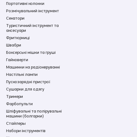
Портативні колонки
Розмічувальний інструмент
Секатори
Туристичний інструмент та
аксесуари
Фритюрниці
Швабри
Боксерські мішки та груші
Гайковерти
Машинки на радіокеруванні
Настільні лампи
Пускозарядні пристрої
Сушарки для одягу
Тримери
Фарбопульти
Шліфувальні та полірувальні
машини (болгарки)
Стайлеры
Набори інструментів