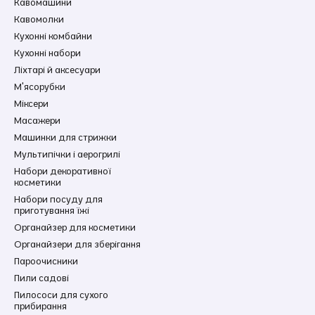
Кавомашини
Кавомолки
Кухонні комбайни
Кухонні набори
Ліхтарі й аксесуари
М'ясорубки
Міксери
Масажери
Машинки для стрижки
Мультипічки і аерогрилі
Набори декоративної
косметики
Набори посуду для
приготування їжі
Органайзер для косметики
Органайзери для зберігання
Пароочисники
Пили садові
Пилососи для сухого
прибирання