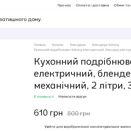
Про нас
Оплата і доставка
Обмін та
 затишного дому.
Головна
Каталог
Блендери
Блендери Sokany
Кухонний подрібнювач Sokany електричний, блендер для кухні
Кухонний подрібнюв
електричний, бленде
механічний, 2 літри, 
В наявності
Написати відгук
610 грн
800 грн
%
Увійти
для відображення накопичувальної знижк