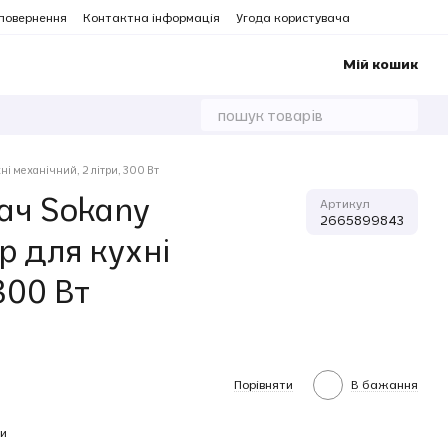
 повернення
Контактна інформація
Угода користувача
Мій кошик
 механічний, 2 літри, 300 Вт
ач Sokany
Артикул
2665899843
р для кухні
300 Вт
Порівняти
В бажання
и