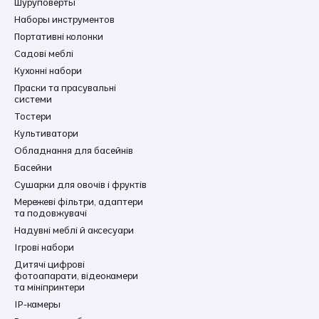
Шуруповерты
Наборы инструментов
Портативні колонки
Садові меблі
Кухонні набори
Праски та прасувальні
системи
Тостери
Культиватори
Обладнання для басейнів
Басейни
Сушарки для овочів і фруктів
Мережеві фільтри, адаптери
та подовжувачі
Надувні меблі й аксесуари
Ігрові набори
Дитячі цифрові
фотоапарати, відеокамери
та мініпринтери
IP-камеры