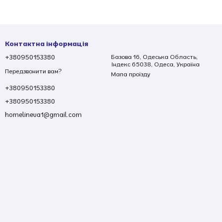
Контактна інформація
+380950153380
Базова 16, Одеська Область,
Індекс 65038, Одеса, Україна
Передзвонити вам?
Мапа проїзду
+380950153380
+380950153380
homelineua1@gmail.com