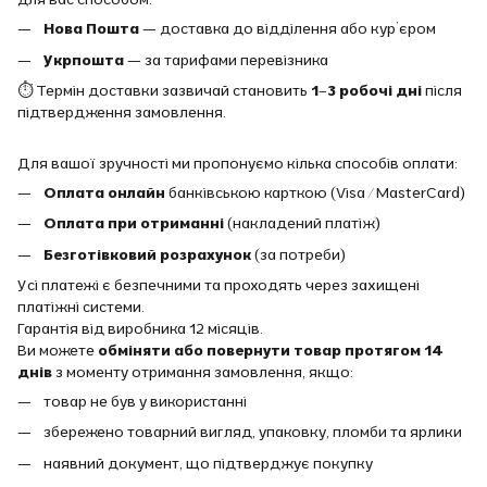
Нова Пошта
— доставка до відділення або кур’єром
Укрпошта
— за тарифами перевізника
⏱ Термін доставки зазвичай становить
1–3 робочі дні
після
підтвердження замовлення.
Для вашої зручності ми пропонуємо кілька способів оплати:
Оплата онлайн
банківською карткою (Visa / MasterCard)
Оплата при отриманні
(накладений платіж)
Безготівковий розрахунок
(за потреби)
Усі платежі є безпечними та проходять через захищені
платіжні системи.
Гарантія від виробника 12 місяців.
Ви можете
обміняти або повернути товар протягом 14
днів
з моменту отримання замовлення, якщо:
товар не був у використанні
збережено товарний вигляд, упаковку, пломби та ярлики
наявний документ, що підтверджує покупку