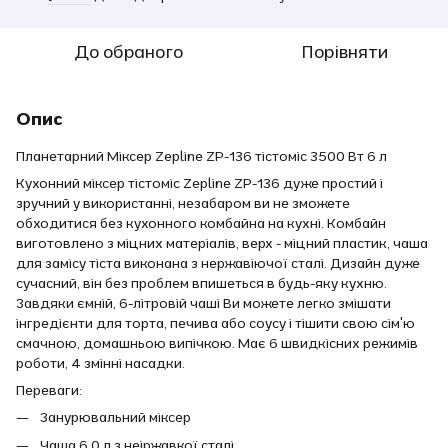
До обраного
Порівняти
Опис
Планетарний Міксер Zepline ZP-136 тістоміс 3500 Вт 6 л
Кухонний міксер тістоміс Zepline ZP-136 дуже простий і
зручний у використанні, незабаром ви не зможете
обходитися без кухонного комбайна на кухні. Комбайн
виготовлено з міцних матеріалів, верх - міцний пластик, чаша
для замісу тіста виконана з нержавіючої сталі. Дизайн дуже
сучасний, він без проблем впишеться в будь-яку кухню.
Завдяки ємній, 6-літровій чаші Ви можете легко змішати
інгредієнти для торта, печива або соусу і тішити свою сім'ю
смачною, домашньою випічкою. Має 6 швидкісних режимів
роботи, 4 змінні насадки.
Переваги:
Занурювальний міксер
Чаша 6.0 л з неіржавкої сталі