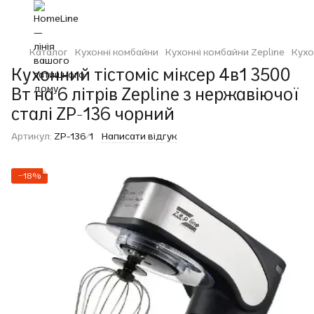
Каталог
Кухонні комбайни
Кухонні комбайни Zepline
Кухо
Кухонний тістоміс міксер 4в1 3500
Вт на 6 літрів Zepline з нержавіючої
сталі ZP-136 чорний
Артикул:
ZP-136/1
Написати відгук
−18%