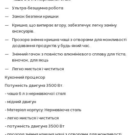
Ультра-безшумна робота
Замок безпеки кришки
Кришка, що випирає вгору, забезпечує легку заміну
аксесуарів.
Прозора знімна кришка чаші з отворами для можливості
додавання продуктів у будь-який час.
Знімний гачок з повністю алюмінієвого сплаву для тіста,
віночок, для яєць
Легко миється і чиститься
Кухонний процесор
Потужність двигуна 3500 Вт.
- чаша 6 л з нержавіючої сталі
- мідний двигун
- Матеріал корпусу: Нержавіюча сталь
- легко миється і чиститься
- потужність двигуна 3500 Вт
- прозора знімна кришка чаші з отворами для можливості