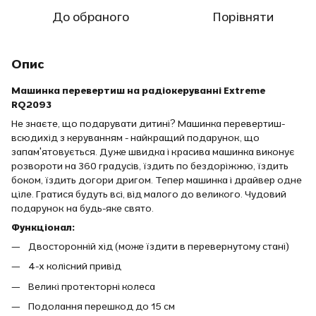
До обраного
Порівняти
Опис
Машинка перевертиш на радіокеруванні Extreme
RQ2093
Не знаєте, що подарувати дитині? Машинка перевертиш-
всюдихід з керуванням - найкращий подарунок, що
запам'ятовується. Дуже швидка і красива машинка виконує
розвороти на 360 градусів, їздить по бездоріжжю, їздить
боком, їздить догори дригом. Тепер машинка і драйвер одне
ціле. Гратися будуть всі, від малого до великого. Чудовий
подарунок на будь-яке свято.
Функціонал:
Двосторонній хід (може їздити в перевернутому стані)
4-х колісний привід
Великі протекторні колеса
Подолання перешкод до 15 см