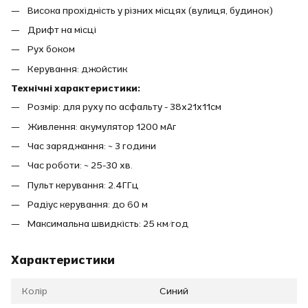
Висока прохідність у різних місцях (вулиця, будинок)
Дрифт на місці
Рух боком
Керування: джойстик
Технічні характеристики:
Розмір: для руху по асфальту - 38х21х11см
Живлення: акумулятор 1200 мАг
Час заряджання: ~ 3 години
Час роботи: ~ 25-30 хв.
Пульт керування: 2.4ГГц
Радіус керування: до 60 м
Максимальна швидкість: 25 км/год
Характеристики
Колір
Синий