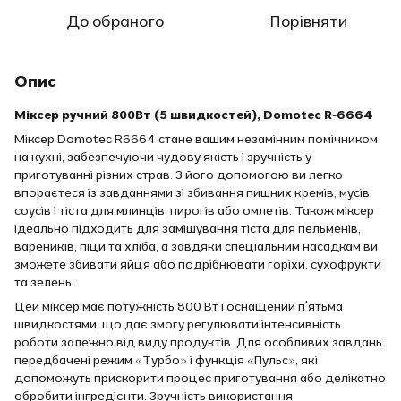
До обраного
Порівняти
Опис
Міксер ручний 800Вт (5 швидкостей), Domotec R-6664
Міксер Domotec R6664 стане вашим незамінним помічником
на кухні, забезпечуючи чудову якість і зручність у
приготуванні різних страв. З його допомогою ви легко
впораєтеся із завданнями зі збивання пишних кремів, мусів,
соусів і тіста для млинців, пирогів або омлетів. Також міксер
ідеально підходить для замішування тіста для пельменів,
вареників, піци та хліба, а завдяки спеціальним насадкам ви
зможете збивати яйця або подрібнювати горіхи, сухофрукти
та зелень.
Цей міксер має потужність 800 Вт і оснащений п'ятьма
швидкостями, що дає змогу регулювати інтенсивність
роботи залежно від виду продуктів. Для особливих завдань
передбачені режим «Турбо» і функція «Пульс», які
допоможуть прискорити процес приготування або делікатно
обробити інгредієнти. Зручність використання