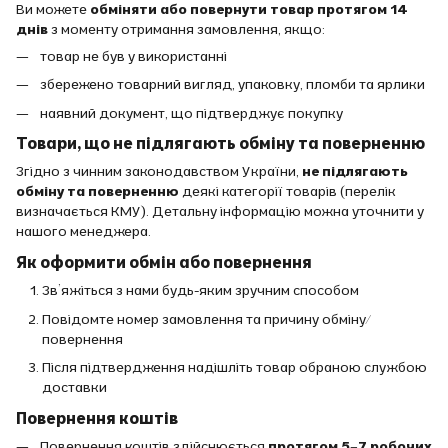
Ви можете
обміняти або повернути товар протягом 14
днів
з моменту отримання замовлення, якщо:
товар не був у використанні
збережено товарний вигляд, упаковку, пломби та ярлики
наявний документ, що підтверджує покупку
Товари, що не підлягають обміну та поверненню
Згідно з чинним законодавством України,
не підлягають
обміну та поверненню
деякі категорії товарів (перелік
визначається КМУ). Детальну інформацію можна уточнити у
нашого менеджера.
Як оформити обмін або повернення
Зв’яжіться з нами будь-яким зручним способом
Повідомте номер замовлення та причину обміну/
повернення
Після підтвердження надішліть товар обраною службою
доставки
Повернення коштів
Повернення коштів здійснюється
протягом 5–7 робочих