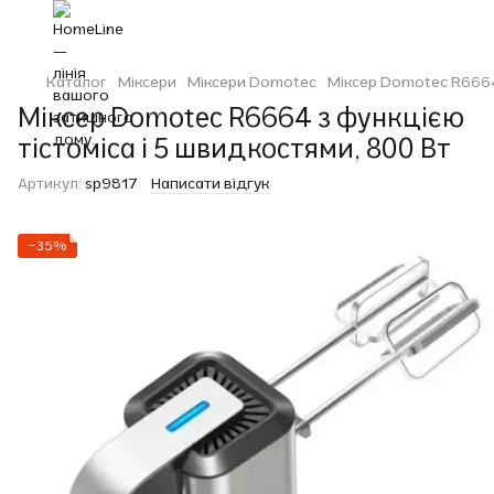
Каталог
Міксери
Міксери Domotec
Міксер Domotec R6664 
Міксер Domotec R6664 з функцією
тістоміса і 5 швидкостями, 800 Вт
Артикул:
sp9817
Написати відгук
−35%