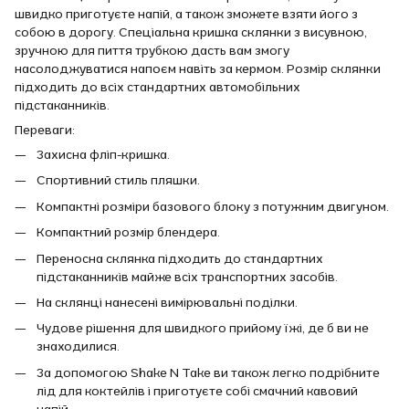
швидко приготуєте напій, а також зможете взяти його з
собою в дорогу. Спеціальна кришка склянки з висувною,
зручною для пиття трубкою дасть вам змогу
насолоджуватися напоєм навіть за кермом. Розмір склянки
підходить до всіх стандартних автомобільних
підстаканників.
Переваги:
Захисна фліп-кришка.
Спортивний стиль пляшки.
Компактні розміри базового блоку з потужним двигуном.
Компактний розмір блендера.
Переносна склянка підходить до стандартних
підстаканників майже всіх транспортних засобів.
На склянці нанесені вимірювальні поділки.
Чудове рішення для швидкого прийому їжі, де б ви не
знаходилися.
За допомогою Shake N Take ви також легко подрібните
лід для коктейлів і приготуєте собі смачний кавовий
напій.