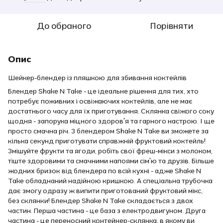
До обраного
Порівняти
Опис
Шейкер-блендер із пляшкою для збивання коктейлів
Блендер Shake N Take - це ідеальне рішення для тих, хто
потребує поживних і освіжаючих коктейлів, але не має
достатнього часу для їх приготування. Склянка свіжого соку
щодня - запорука міцного здоров'я та гарного настрою. І ще
просто смачна річ. З блендером Shake N Take ви зможете за
кілька секунд приготувати справжній фруктовий коктейль!
Змішуйте фрукти та ягоди, робіть свої фреш-мікси з молоком,
тіште здоровими та смачними напоями сім'ю та друзів. Більше
жодних бризок від блендера по всій кухні - адже Shake N
Take обладнаний надійною кришкою. А спеціальна трубочка
дає змогу одразу ж випити приготований фруктовий мікс,
без склянки! Блендер Shake N Take складається з двох
частин. Перша частина - це база з електродвигуном. Друга
частина - це переносний контейнер-склянка, в якому ви