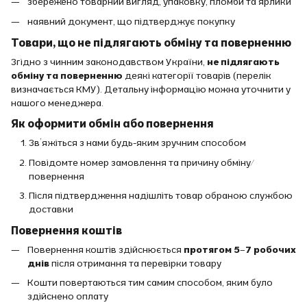
збережено товарний вигляд, упаковку, пломби та ярлики
наявний документ, що підтверджує покупку
Товари, що не підлягають обміну та поверненню
Згідно з чинним законодавством України,
не підлягають
обміну та поверненню
деякі категорії товарів (перелік
визначається КМУ). Детальну інформацію можна уточнити у
нашого менеджера.
Як оформити обмін або повернення
Зв’яжіться з нами будь-яким зручним способом
Повідомте номер замовлення та причину обміну/
повернення
Після підтвердження надішліть товар обраною службою
доставки
Повернення коштів
Повернення коштів здійснюється
протягом 5–7 робочих
днів
після отримання та перевірки товару
Кошти повертаються тим самим способом, яким було
здійснено оплату