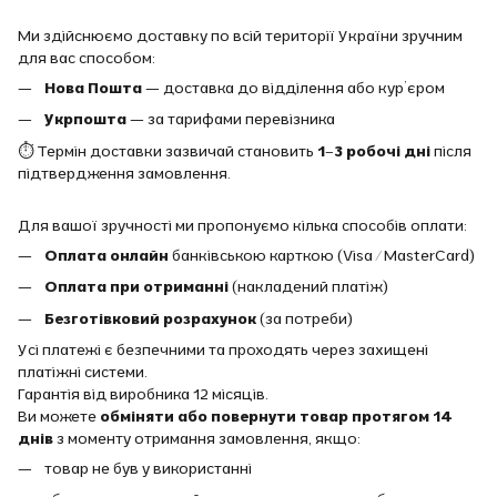
Ми здійснюємо доставку по всій території України зручним
для вас способом:
Нова Пошта
— доставка до відділення або кур’єром
Укрпошта
— за тарифами перевізника
⏱ Термін доставки зазвичай становить
1–3 робочі дні
після
підтвердження замовлення.
Для вашої зручності ми пропонуємо кілька способів оплати:
Оплата онлайн
банківською карткою (Visa / MasterCard)
Оплата при отриманні
(накладений платіж)
Безготівковий розрахунок
(за потреби)
Усі платежі є безпечними та проходять через захищені
платіжні системи.
Гарантія від виробника 12 місяців.
Ви можете
обміняти або повернути товар протягом 14
днів
з моменту отримання замовлення, якщо:
товар не був у використанні