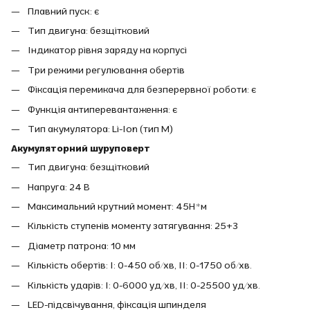
Плавний пуск: є
Тип двигуна: безщітковий
Індикатор рівня заряду на корпусі
Три режими регулювання обертів
Фіксація перемикача для безперервної роботи: є
Функція антиперевантаження: є
Тип акумулятора: Li-Ion (тип М)
Акумуляторний шуруповерт
Тип двигуна: безщітковий
Напруга: 24 В
Максимальний крутний момент: 45Н*м
Кількість ступенів моменту затягування: 25+3
Діаметр патрона: 10 мм
Кількість обертів: I: 0-450 об/хв, II: 0-1750 об/хв.
Кількість ударів: I: 0-6000 уд/хв, II: 0-25500 уд/хв.
LED-підсвічування, фіксація шпинделя