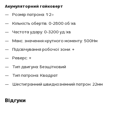
Акумуляторний гайковерт
Розмір патрона: 1/2»
Кількість обертів: 0-2800 об/хв
Частота удару: 0-3200 уд/хв
Макс. значення крутного моменту: 500Нм
Підсвічування робочої зони: +
Реверс: +
Тип двигуна: Безщітковий
Тип патрона: Квадрат
Шестигранний швидкознімний патрон: 22мм
Відгуки