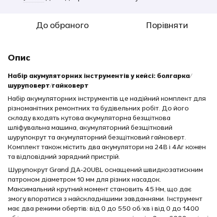
До обраного
Порівняти
Опис
Набір акумуляторних інструментів у кейсі: болгарка/
шуруповерт/гайковерт
Набір акумуляторних інструментів це надійний комплект для
різноманітних ремонтних та будівельних робіт. До його
складу входять кутова акумуляторна безщіткова
шліфувальна машина, акумуляторний безщітковий
шурупокрут та акумуляторний безщітковий гайковерт.
Комплект також містить два акумулятори на 24В і 4Аг кожен
та відповідний зарядний пристрій.
Шурупокрут Grand ДА-20UBL оснащений швидкозатискним
патроном діаметром 10 мм для різних насадок.
Максимальний крутний момент становить 45 Нм, що дає
змогу впоратися з найскладнішими завданнями. Інструмент
має два режими обертів: від 0 до 550 об/хв і від 0 до 1400