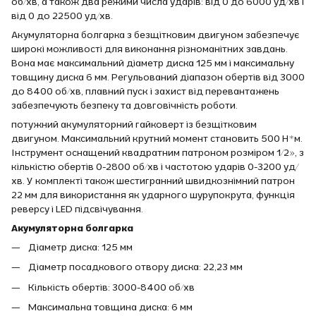
об/хв, а також два режими числа ударів: від 0 до 6000 уд/хв і
від 0 до 22500 уд/хв.
Акумуляторна болгарка з безщітковим двигуном забезпечує
широкі можливості для виконання різноманітних завдань.
Вона має максимальний діаметр диска 125 мм і максимальну
товщину диска 6 мм. Регульований діапазон обертів від 3000
до 8400 об/хв, плавний пуск і захист від перевантажень
забезпечують безпеку та довговічність роботи.
потужний акумуляторний гайковерт із безщітковим
двигуном. Максимальний крутний момент становить 500 Н*м.
Інструмент оснащений квадратним патроном розміром 1/2», з
кількістю обертів 0-2800 об/хв і частотою ударів 0-3200 уд/
хв. У комплекті також шестигранний швидкознімний патрон
22 мм для використання як ударного шурупокрута, функція
реверсу і LED підсвічування.
Акумуляторна болгарка
Діаметр диска: 125 мм
Діаметр посадкового отвору диска: 22,23 мм
Кількість обертів: 3000-8400 об/хв
Максимальна товщина диска: 6 мм