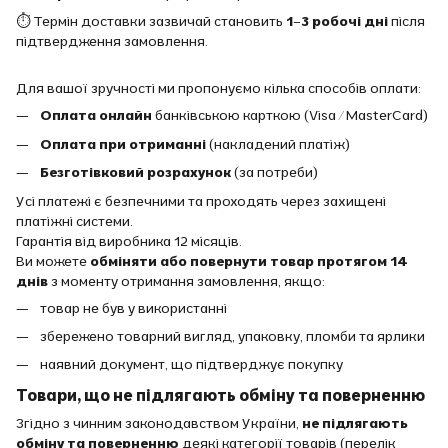
⏱ Термін доставки зазвичай становить
1–3 робочі дні
після
підтвердження замовлення.
Для вашої зручності ми пропонуємо кілька способів оплати:
Оплата онлайн
банківською карткою (Visa / MasterCard)
Оплата при отриманні
(накладений платіж)
Безготівковий розрахунок
(за потреби)
Усі платежі є безпечними та проходять через захищені
платіжні системи.
Гарантія від виробника 12 місяців.
Ви можете
обміняти або повернути товар протягом 14
днів
з моменту отримання замовлення, якщо:
товар не був у використанні
збережено товарний вигляд, упаковку, пломби та ярлики
наявний документ, що підтверджує покупку
Товари, що не підлягають обміну та поверненню
Згідно з чинним законодавством України,
не підлягають
обміну та поверненню
деякі категорії товарів (перелік