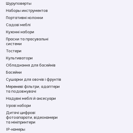
Шуруповерты
Наборы инструментов
Портативні колонки
Садові меблі
Кухонні набори
Праски та прасувальні
системи
Тостери
Культиватори
Обладнання для басейнів
Басейни
Сушарки для овочів і фруктів
Мережеві фільтри, адаптери
та подовжувачі
Надувні меблі й аксесуари
Ігрові набори
Дитячі цифрові
фотоапарати, відеокамери
та мініпринтери
IP-камеры