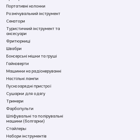
Портативні колонки
Розмічувальний інструмент
Секатори
Туристичний інструмент та
аксесуари
Фритюрниці
Швабри
Боксерські мішки та груші
Гайковерти
Машинки на радіокеруванні
Настільні лампи
Пускозарядні пристрої
Сушарки для одягу
Тримери
Фарбопульти
Шліфувальні та полірувальні
машини (болгарки)
Стайлеры
Набори інструментів