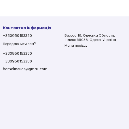
Контактна інформація
+380950153380
Базова 16, Одеська Область,
Індекс 65038, Одеса, Україна
Передзвонити вам?
Мапа проїзду
+380950153380
+380950153380
homelineua1@gmail.com