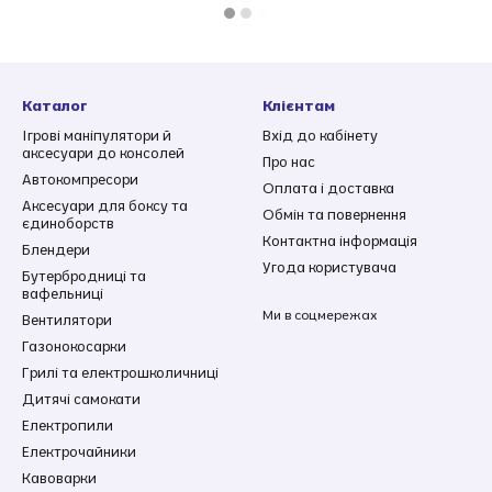
Каталог
Клієнтам
Ігрові маніпулятори й
Вхід до кабінету
аксесуари до консолей
Про нас
Автокомпресори
Оплата і доставка
Аксесуари для боксу та
Обмін та повернення
єдиноборств
Контактна інформація
Блендери
Угода користувача
Бутербродниці та
вафельниці
Ми в соцмережах
Вентилятори
Газонокосарки
Грилі та електрошколичниці
Дитячі самокати
Електропили
Електрочайники
Кавоварки