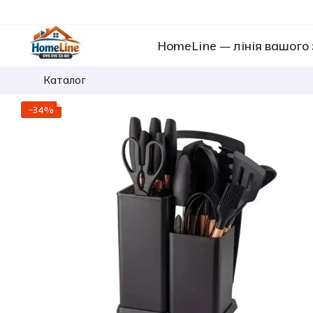
Перейти к основному контенту
HomeLine — лінія вашого
Каталог
−34%