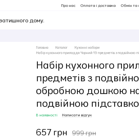
Про нас
Оплата і доставка
Обмін та
 затишного дому.
Головна
Каталог
Кухонні набори
Набір кухонного приладдя Чорний 19 предметів з подвійною 
Набір кухонного при
предметів з подвійн
обробною дошкою на
подвійною підставк
В наявності
Написати відгук
657 грн
999 грн