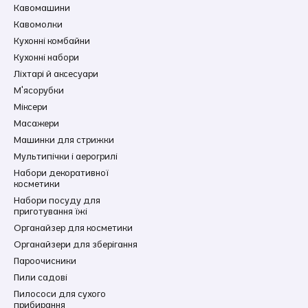
Кавомашини
Кавомолки
Кухонні комбайни
Кухонні набори
Ліхтарі й аксесуари
М'ясорубки
Міксери
Масажери
Машинки для стрижки
Мультипічки і аерогрилі
Набори декоративної
косметики
Набори посуду для
приготування їжі
Органайзер для косметики
Органайзери для зберігання
Пароочисники
Пили садові
Пилососи для сухого
прибирання