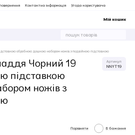
 повернення
Контактна інформація
Угода користувача
Мій кошик
підставкою обробною дошкою набором ножів з подвійною підставкою
ладдя Чорний 19
Артикул
NNYT19
ою підставкою
бором ножів з
ою
Порівняти
В бажання