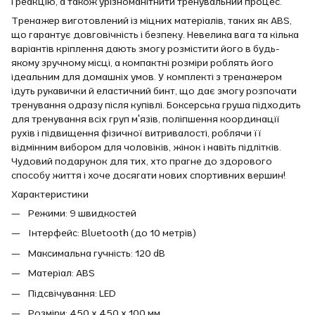
і реакцію, а також урізноманітнити тренувальний процес.
Тренажер виготовлений із міцних матеріалів, таких як ABS,
що гарантує довговічність і безпеку. Невелика вага та кілька
варіантів кріплення дають змогу розмістити його в будь-
якому зручному місці, а компактні розміри роблять його
ідеальним для домашніх умов. У комплекті з тренажером
ідуть рукавички й еластичний бинт, що дає змогу розпочати
тренування одразу після купівлі. Боксерська груша підходить
для тренування всіх груп м'язів, поліпшення координації
рухів і підвищення фізичної витривалості, роблячи її
відмінним вибором для чоловіків, жінок і навіть підлітків.
Чудовий подарунок для тих, хто прагне до здорового
способу життя і хоче досягати нових спортивних вершин!
Характеристики
Режими: 9 швидкостей
Інтерфейс: Bluetooth (до 10 метрів)
Максимальна гучність: 120 dB
Матеріал: ABS
Підсвічування: LED
Розміри: 450 x 450 x 100 мм