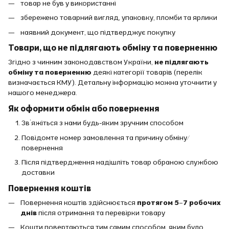
товар не був у використанні
збережено товарний вигляд, упаковку, пломби та ярлики
наявний документ, що підтверджує покупку
Товари, що не підлягають обміну та поверненню
Згідно з чинним законодавством України,
не підлягають
обміну та поверненню
деякі категорії товарів (перелік
визначається КМУ). Детальну інформацію можна уточнити у
нашого менеджера.
Як оформити обмін або повернення
Зв’яжіться з нами будь-яким зручним способом
Повідомте номер замовлення та причину обміну/
повернення
Після підтвердження надішліть товар обраною службою
доставки
Повернення коштів
Повернення коштів здійснюється
протягом 5–7 робочих
днів
після отримання та перевірки товару
Кошти повертаються тим самим способом, яким було