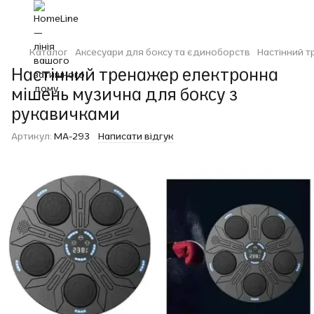
Каталог
Аксесуари для боксу та єдиноборств
Настінний т
Настінний тренажер електронна
мішень музична для боксу з
рукавичками
Артикул:
MA-293
Написати відгук