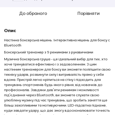
До обраного
Порівняти
Опис
Настінна боксерська мішень. Інтерактивна мішень для боксу c
Bluetooth
Боксерський тренажер з 9 режимами з рукавичками
Музична боксерська груша - це ідеальний вибір для тих, хто
хоче тренуватися ефективно і з задоволенням. З цим
настінним тренажером для боксу ви зможете поліпшити свою
техніку ударів, розвинути силу і витривалість прямо у себе
вдома. Пристрій легко кріпиться на стіну і підходить для
тренувань спортсменів будь-якого рівня, від новачків до
професіоналів. Завдяки дев'яти режимам і можливості
під'єднання через Bluetooth, ви зможете слухати свою
улюблену музику під час тренувань, що зробить заняття ще
більш захопливими та мотивуючими. LED-підсвітка підкаже,
куди завдати удару, що дає змогу вдосконалювати точність