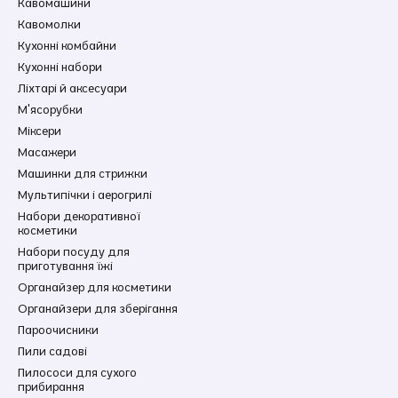
Кавомашини
Кавомолки
Кухонні комбайни
Кухонні набори
Ліхтарі й аксесуари
М'ясорубки
Міксери
Масажери
Машинки для стрижки
Мультипічки і аерогрилі
Набори декоративної
косметики
Набори посуду для
приготування їжі
Органайзер для косметики
Органайзери для зберігання
Пароочисники
Пили садові
Пилососи для сухого
прибирання