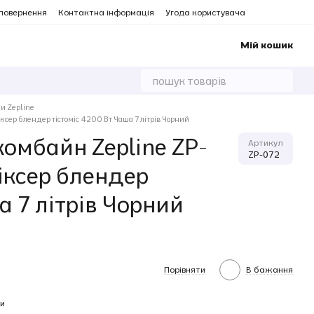
 повернення
Контактна інформація
Угода користувача
Мій кошик
и Zepline
сер блендер тістоміс 4200 Вт Чаша 7 літрів Чорний
омбайн Zepline ZP-
Артикул
ZP-072
іксер блендер
а 7 літрів Чорний
Порівняти
В бажання
и