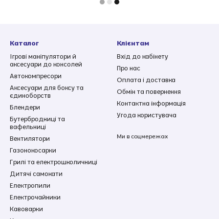
Каталог
Клієнтам
Ігрові маніпулятори й
Вхід до кабінету
аксесуари до консолей
Про нас
Автокомпресори
Оплата і доставка
Аксесуари для боксу та
Обмін та повернення
єдиноборств
Контактна інформація
Блендери
Угода користувача
Бутербродниці та
вафельниці
Ми в соцмережах
Вентилятори
Газонокосарки
Грилі та електрошколичниці
Дитячі самокати
Електропили
Електрочайники
Кавоварки