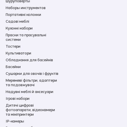
Шуруповерты
Наборы инструментов
Портативні колонки
Садові меблі
Кухонні набори
Праски та прасувальні
системи
Тостери
Культиватори
Обладнання для басейнів
Басейни
Сушарки для овочів і фруктів
Мережеві фільтри, адаптери
та подовжувачі
Надувні меблі й аксесуари
Ігрові набори
Дитячі цифрові
фотоапарати, відеокамери
та мініпринтери
IP-камеры