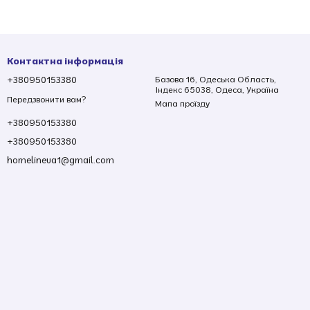
Контактна інформація
+380950153380
Базова 16, Одеська Область,
Індекс 65038, Одеса, Україна
Передзвонити вам?
Мапа проїзду
+380950153380
+380950153380
homelineua1@gmail.com