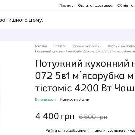
Про нас
Оплата і доставка
Обмін та
 затишного дому.
Головна
Каталог
Кухонні комбайни
Кухонні комбайн
Потужний кухонний комбайн Zepline ZP-072 5в1 м’ясорубка мік
Потужний кухонний к
072 5в1 м’ясорубка м
тістоміс 4200 Вт Чаш
В наявності
Написати відгук
4 400 грн
6 600 грн
%
Увійти
для відображення накопичувальної знижк