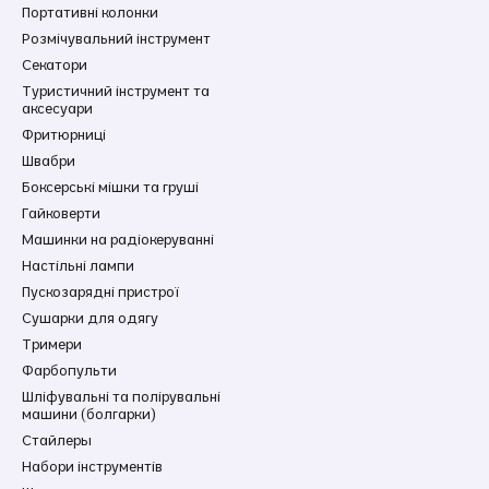
Портативні колонки
Розмічувальний інструмент
Секатори
Туристичний інструмент та
аксесуари
Фритюрниці
Швабри
Боксерські мішки та груші
Гайковерти
Машинки на радіокеруванні
Настільні лампи
Пускозарядні пристрої
Сушарки для одягу
Тримери
Фарбопульти
Шліфувальні та полірувальні
машини (болгарки)
Стайлеры
Набори інструментів