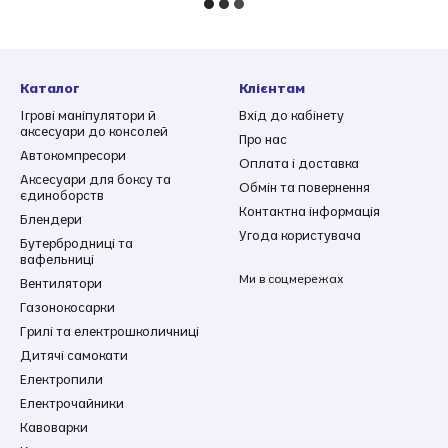
Каталог
Клієнтам
Ігрові маніпулятори й
Вхід до кабінету
аксесуари до консолей
Про нас
Автокомпресори
Оплата і доставка
Аксесуари для боксу та
Обмін та повернення
єдиноборств
Контактна інформація
Блендери
Угода користувача
Бутербродниці та
вафельниці
Ми в соцмережах
Вентилятори
Газонокосарки
Грилі та електрошколичниці
Дитячі самокати
Електропили
Електрочайники
Кавоварки