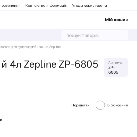
 повернення
Контактна інформація
Угода користувача
Мій кошик
лососи для сухого прибирання Zepline
й 4л Zepline ZP-6805
Артикул
ZP-
6805
Порівняти
В бажання
и