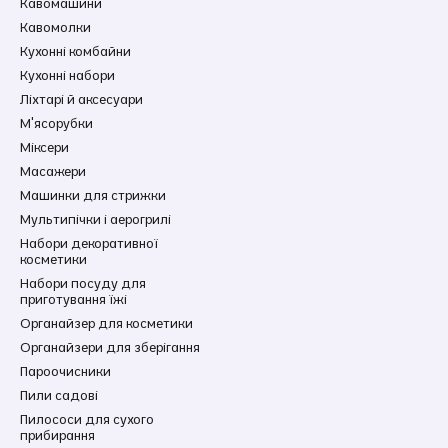
Кавомашини
Кавомолки
Кухонні комбайни
Кухонні набори
Ліхтарі й аксесуари
М'ясорубки
Міксери
Масажери
Машинки для стрижки
Мультипічки і аерогрилі
Набори декоративної
косметики
Набори посуду для
приготування їжі
Органайзер для косметики
Органайзери для зберігання
Пароочисники
Пили садові
Пилососи для сухого
прибирання