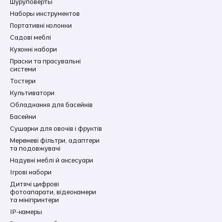
Шуруповерты
Наборы инструментов
Портативні колонки
Садові меблі
Кухонні набори
Праски та прасувальні
системи
Тостери
Культиватори
Обладнання для басейнів
Басейни
Сушарки для овочів і фруктів
Мережеві фільтри, адаптери
та подовжувачі
Надувні меблі й аксесуари
Ігрові набори
Дитячі цифрові
фотоапарати, відеокамери
та мініпринтери
IP-камеры