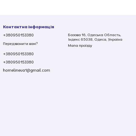
Контактна інформація
+380950153380
Базова 16, Одеська Область,
Індекс 65038, Одеса, Україна
Передзвонити вам?
Мапа проїзду
+380950153380
+380950153380
homelineua1@gmail.com