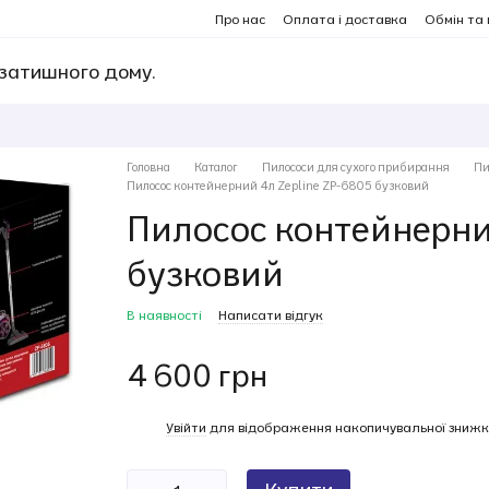
Про нас
Оплата і доставка
Обмін та
 затишного дому.
Головна
Каталог
Пилососи для сухого прибирання
Пи
Пилосос контейнерний 4л Zepline ZP-6805 бузковий
Пилосос контейнерни
бузковий
В наявності
Написати відгук
4 600 грн
%
Увійти
для відображення накопичувальної знижк