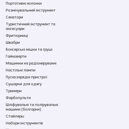
Портативні колонки
Розмічувальний інструмент
Секатори
Туристичний інструмент та
аксесуари
Фритюрниці
Швабри
Боксерські мішки та груші
Гайковерти
Машинки на радіокеруванні
Настільні лампи
Пускозарядні пристрої
Сушарки для одягу
Тримери
Фарбопульти
Шліфувальні та полірувальні
машини (болгарки)
Стайлеры
Набори інструментів