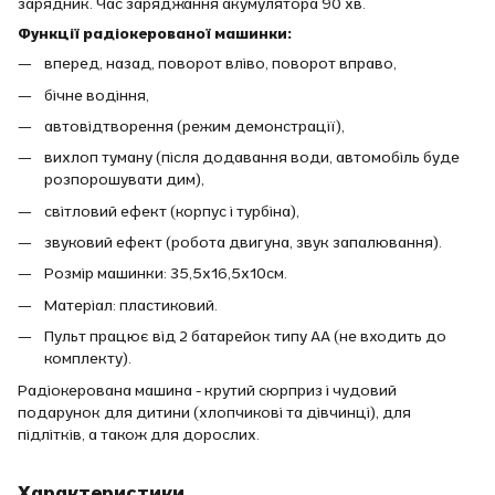
зарядник. Час заряджання акумулятора 90 хв.
Функції радіокерованої машинки:
вперед, назад, поворот вліво, поворот вправо,
бічне водіння,
автовідтворення (режим демонстрації),
вихлоп туману (після додавання води, автомобіль буде
розпорошувати дим),
світловий ефект (корпус і турбіна),
звуковий ефект (робота двигуна, звук запалювання).
Розмір машинки: 35,5х16,5х10см.
Матеріал: пластиковий.
Пульт працює від 2 батарейок типу АА (не входить до
комплекту).
Радіокерована машина - крутий сюрприз і чудовий
подарунок для дитини (хлопчикові та дівчинці), для
підлітків, а також для дорослих.
Характеристики