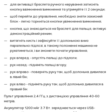
для активації браслета ручного керування затисніть
кнопку ввімкнення/вимкнення та утримуйте її 2 секунди;
щоб перейти до управління, необхідно зняти захисний
блок - легко торкніться кнопки увімкнення/вимкнення;
кнопка, що знаходиться на браслеті для пальця, активує
демонстраційний режим;
витягніть кисть і зафіксуйте її долонькою вниз
паралельно підлозі, в такому положенні машинка не
рухатиметься, і ви зможете почати управління;
рух вперед - опустіть пальці до підлоги;
рух назад - підніміть пальці вгору;
рух вправо - поверніть руку так, щоб долонька дивилася
в лівий бік;
рух вліво - підніміть руку так, щоб долонька дивилася в
правий бік
Пульт управління 2,4 ГГц з дистанцією управління 40-60
метрів.
Акумулятор 1200 мАг 3.7 Вт. заряджається через USB-