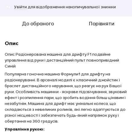
Увійти
для відображення накопичувальної знижки
%
До обраного
Порівняти
Опис
Опис Радіокерована машина для дрифту F1 подвійне
управління від руки і дестанційний пульт повнопривідний
Синій
Популярна гоночна машина Формули1 для дрифту на
радіокеруванні. В арсеналі моделі є класичний джойстик і
браслет дистанційного керування, що реагує на рух Вашої
руки. Особливість машинки - яскраве підсвічування, звуковий
ефект і розпилення пари, що зробить водіння більш цікавим і
незабутнім. Машина для дрифт має унікальні колеса, що
складаються з невеликих роликів, які легко адаптуються до
різної місцевості і забезпечать будь-який напрямок руху і
обертання на 360 градусів.
Управління рукою: