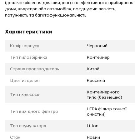
ідеальне рішення для швидкого та ефективного прибирання
дому, квартири або автомобіля, поєднуючи легкість,
потужність та багатофункціональність.
Характеристики
Колір корпусу
Червоний
Тип пилозбірника
Контейнер
Страна производитель
Китай
Цвет изделия
Красный
Контейнерного
Тип пылесоса
типа (без мешка)
HEPA фільтр тонкої
Тип вихідного фільтра
очистки)
Тип акумулятора
Li-Ion
Стан
Новий