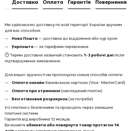
Доставка
Оплата
Гарантія
Повернення
Ми здійснюємо доставку по всій території України зручним
для вас способом:
Нова Пошта
— доставка до відділення або кур’єром
Укрпошта
— за тарифами перевізника
⏱ Термін доставки зазвичай становить
1–3 робочі дні
після
підтвердження замовлення.
Для вашої зручності ми пропонуємо кілька способів оплати:
Оплата онлайн
банківською карткою (Visa / MasterCard)
Оплата при отриманні
(накладений платіж)
Безготівковий розрахунок
(за потреби)
Усі платежі є безпечними та проходять через захищені
платіжні системи.
Гарантія від виробника 12 місяців.
Ви можете
обміняти або повернути товар протягом 14
днів
з моменту отримання замовлення, якщо: