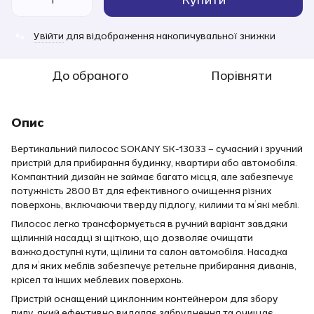
Увійти
для відображення накопичувальної знижки
%
До обраного
Порівняти
Опис
Вертикальний пилосос SOKANY SK-13033 – сучасний і зручний
пристрій для прибирання будинку, квартири або автомобіля.
Компактний дизайн не займає багато місця, але забезпечує
потужність 2800 Вт для ефективного очищення різних
поверхонь, включаючи тверду підлогу, килими та м’які меблі.
Пилосос легко трансформується в ручний варіант завдяки
щілинній насадці зі щіткою, що дозволяє очищати
важкодоступні кути, щілини та салон автомобіля. Насадка
для м’яких меблів забезпечує ретельне прибирання диванів,
крісел та інших меблевих поверхонь.
Пристрій оснащений циклонним контейнером для збору
пилу, який ефективно видаляє забруднення та очищає