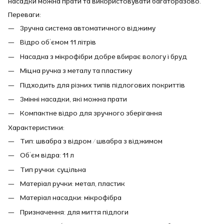
насадки можна прати та використовувати багаторазово.
Переваги:
Зручна система автоматичного віджиму
Відро об’ємом 11 літрів
Насадка з мікрофібри добре вбирає вологу і бруд
Міцна ручка з металу та пластику
Підходить для різних типів підлогових покриттів
Змінні насадки, які можна прати
Компактне відро для зручного зберігання
Характеристики:
Тип: швабра з відром / швабра з віджимом
Об’єм відра: 11 л
Тип ручки: суцільна
Матеріал ручки: метал, пластик
Матеріал насадки: мікрофібра
Призначення: для миття підлоги