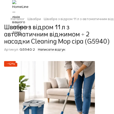
Каталог
Швабри
Швабра з відром 11 л з автоматичним ві
Швабра з відром 11 л з
автоматичним віджимом + 2
насадки Cleaning Mop сіра (G5940)
Артикул:
G5940/2
Написати відгук
−12%