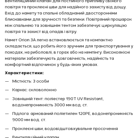
вентиляційний клапан для постійного припливу свіжого
повітря та проклеєні шви для надійного захисту від дощу.
Вхід до намету та спальні обладнаний двосторонніми
блискавками для зручності та безпеки. Повітряний прошарок
між спальнею та зовнішнім тентом забезпечує циркуляцію
повітря та захист від опадів і вітру.
Намет Orion 3A легко встановлюється та компактно
складається, що робить його зручним для транспортування у
походах, на риболовлі, в горах або на кемпінгу. Високоякісні
матеріали забезпечують довговічність, надійність та
комфортний відпочинок у будь-яких умовах.
Характеристики:
Місткість: 3 особи
Каркас: скловолокно
Зовнішній тент: поліестер 190T UV Resistant,
водонепроникність 3000 мм вод. ст.
Підлога: армований поліетилен 120PE, водонепроникність
9000 мм вод. ст.
Проклеєні шви, водовідштовхувальне просочення
Вентиляційний клапан