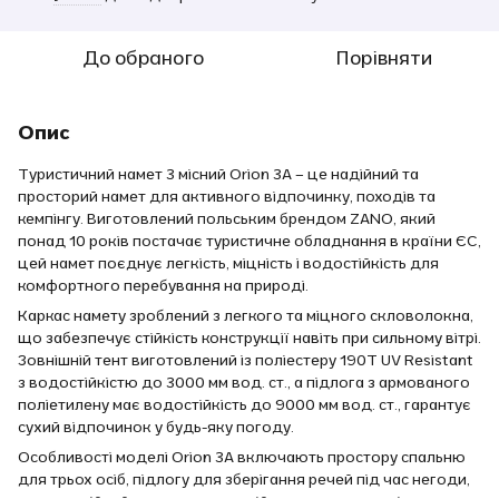
До обраного
Порівняти
Опис
Туристичний намет 3 місний Orion 3A – це надійний та
просторий намет для активного відпочинку, походів та
кемпінгу. Виготовлений польським брендом ZANO, який
понад 10 років постачає туристичне обладнання в країни ЄС,
цей намет поєднує легкість, міцність і водостійкість для
комфортного перебування на природі.
Каркас намету зроблений з легкого та міцного скловолокна,
що забезпечує стійкість конструкції навіть при сильному вітрі.
Зовнішній тент виготовлений із поліестеру 190T UV Resistant
з водостійкістю до 3000 мм вод. ст., а підлога з армованого
поліетилену має водостійкість до 9000 мм вод. ст., гарантує
сухий відпочинок у будь-яку погоду.
Особливості моделі Orion 3A включають простору спальню
для трьох осіб, підлогу для зберігання речей під час негоди,