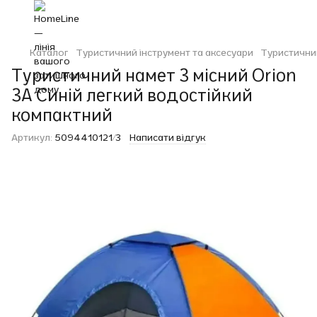
Каталог
Туристичний інструмент та аксесуари
Туристичний
Туристичний намет 3 місний Orion
3A Синій легкий водостійкий
компактний
Артикул:
5094410121/3
Написати відгук